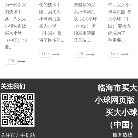
为一种新兴
化的技术手
来越多的买
代，买大小
的技术工
段，为买大
大小球网页
球网页版-买
具，为买大
小球网页版-
版-买大小球
大小球（中
小球网页版-
买大小球
（中国） 开
国） 客控系
买大小球
（中国） 提
始采用智能
统成为了一
（中国） 业
供了许多的...
开关技...
种重要...
带...
行业
行业
行业
行业
新闻
新闻
新闻
新闻
关注我们
临海市买大
小球网页版-
买大小球
（中国）
关注官方手机站
服务热线：