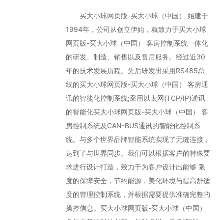
买大小球网页版-买大小球（中国） 始建于
1994年，公司从创立伊始，就致力于买大小球
网页版-买大小球（中国） 客房控制系统一体化
的研发、制造、销售以及售后服务。经过近30
年的技术发展历程。先后研发出采用RS485总
线的买大小球网页版-买大小球（中国） 客房通
讯的智能化控制系统;采用以太网(TCP/IP)通讯
的智能化买大小球网页版-买大小球（中国） 客
房控制系统及CAN-BUS通讯的智能化控制系
统。与多个世界品牌智能系统实现了无缝连接，
达到了与世界同步。我们可以根据客户的特殊要
求进行设计打造，致力于为客户设计出能够 限
度的保障安全，节约能源，美化环境与提高舒适
度的管理控制系统，并根据需要提供准确完整的
操控信息。买大小球网页版-买大小球（中国）