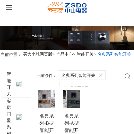
买大小球网页版
买大小球网页版
产品中心
买大小球网页版
智能开关
当前位置：
买大小球网页版
>
产品中心
>
智能开关
>
名典系列智能开关
案例展示
客房门显系列
买大小球网页版
名典系列智能开关
智
名典系列智能开关
当前条件：
能
关于我们
客控系统
行业新闻
成功案例
雅典系列智能开关
标准86门显
开
关
买大小球网页版-买大小球（中国）
智能家居系列
轻典系列智能开关
标准带房号门显
客控系统方案1
客
房
门
特色产品
怡典系列智能开关
非标定制门显
客控系统方案2
电动窗帘
名典系
名典系
显
列-B型
列-A型
系
智典系列智能开关
客控系统方案3
无线开关插座
壁龛式插卡取电
智能开
智能开
列