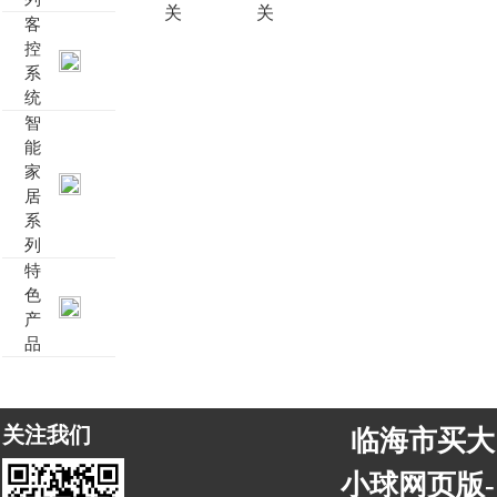
关
关
客
靓典系列智能开关
客控系统方案4
控
系
统
睿典系列智能开关
客控系统方案5
智
能
君典系列智能开关
家
居
凯越系列智能开关
系
列
新致系列智能开关
特
色
产
大板系列智能开关
品
摇杆系列智能开关
关注我们
临海市买大
精雕系列智能开关
小球网页版-
70款的智能开关