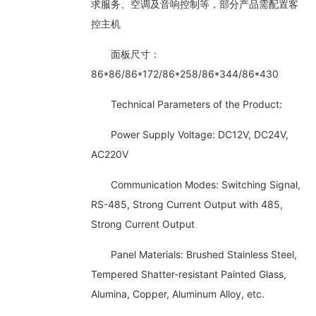
求服务、空调及音响控制等，部分产品需配置客
控主机
面板尺寸：
86*86/86*172/86*258/86*344/86*430
Technical Parameters of the Product:
Power Supply Voltage: DC12V, DC24V,
AC220V
Communication Modes: Switching Signal,
RS-485, Strong Current Output with 485,
Strong Current Output
Panel Materials: Brushed Stainless Steel,
Tempered Shatter-resistant Painted Glass,
Alumina, Copper, Aluminum Alloy, etc.