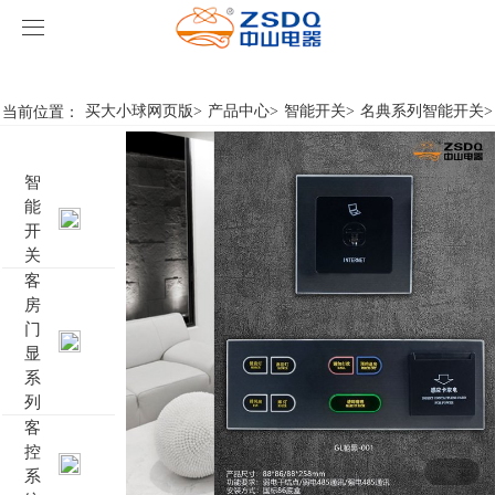
买大小球网页版
买大小球网页版
当前位置：
买大小球网页版
>
产品中心
>
智能开关
>
名典系列智能开关
>
产品中心
智
买大小球网页版
智能开关
能
开
案例展示
客房门显系列
买大小球网页版
名典系列智能开关
关
客
房
关于我们
客控系统
行业新闻
成功案例
雅典系列智能开关
标准86门显
门
显
买大小球网页版-买大小球（中国）
智能家居系列
轻典系列智能开关
标准带房号门显
客控系统方案1
系
列
特色产品
怡典系列智能开关
非标定制门显
客控系统方案2
电动窗帘
客
控
系
智典系列智能开关
客控系统方案3
无线开关插座
壁龛式插卡取电