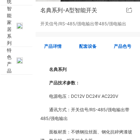
统
智
名典系列-A型智能开关
靓典系列智能开关
客控系统方案4
能
家
开关信号/RS-485/强电输出带485/强电输出
睿典系列智能开关
客控系统方案5
居
系
列
君典系列智能开关
产品详情
配套设备
产品色号
特
色
凯越系列智能开关
产
名典系列
品
新致系列智能开关
产品技术参数：
大板系列智能开关
电源电压：DC12V DC24V AC220V
摇杆系列智能开关
通讯方式：开关信号/RS-485/强电输出带
485/强电输出
精雕系列智能开关
面板材质：不锈钢拉丝面、钢化抗碎烤漆玻
70款的智能开关