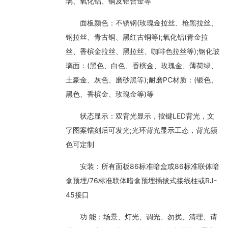
璃、氧化铝、铜及铝合金等
面板颜色：不锈钢(玫瑰金拉丝、枪黑拉丝、
钢拉丝、青古铜、黑红古铜等);氧化铝(青金拉
丝、香槟金拉丝、黑拉丝、咖啡色拉丝等);钢化玻
璃面：(黑色、白色、香槟金、玫瑰金、薄荷绿、
土豪金、灰色、磨砂黑等);耐磨PC材质：(银色、
黑色、香槟金、玫瑰金等)等
状态显示：双背光显示，按键LED背光，文
字图案镭刻后可发光;光环背光显示工态，背光颜
色可定制
安装：所有面板86标准暗盒或86标准联体暗
盒预埋/76标准联体暗盒预埋插拔式接线柱或RJ-
45接口
功 能：场景、灯光、调光、勿扰、清理、请