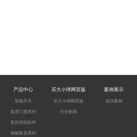
产品中心
买大小球网页版
案例展示
智能开关
买大小球网页版
成功案例
客房门显系列
行业新闻
客控系统软件
智能家居系列