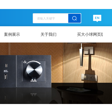
历史记录
清空记录
历史记录
清空记录
案例展示
关于我们
买大小球网页版-买