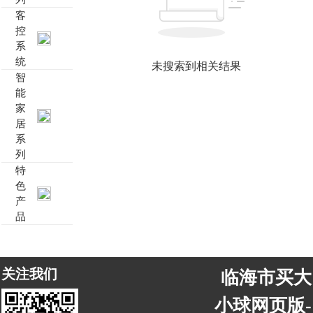
客
靓典系列智能开关
客控系统方案4
控
系
统
睿典系列智能开关
客控系统方案5
未搜索到相关结果
智
能
君典系列智能开关
家
居
凯越系列智能开关
系
列
新致系列智能开关
特
色
产
大板系列智能开关
品
摇杆系列智能开关
关注我们
临海市买大
精雕系列智能开关
小球网页版-
70款的智能开关