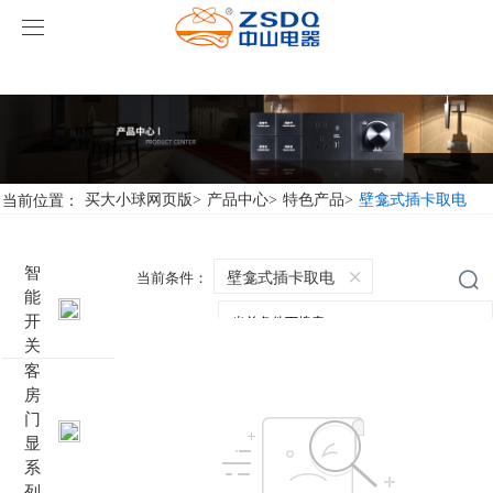
买大小球网页版
买大小球网页版
产品中心
买大小球网页版
智能开关
当前位置：
买大小球网页版
>
产品中心
>
特色产品
>
壁龛式插卡取电
案例展示
客房门显系列
买大小球网页版
名典系列智能开关
智
壁龛式插卡取电
当前条件：
能
关于我们
客控系统
行业新闻
成功案例
雅典系列智能开关
标准86门显
开
关
买大小球网页版-买大小球（中国）
智能家居系列
轻典系列智能开关
标准带房号门显
客控系统方案1
客
房
门
特色产品
怡典系列智能开关
非标定制门显
客控系统方案2
电动窗帘
显
系
智典系列智能开关
客控系统方案3
无线开关插座
壁龛式插卡取电
列