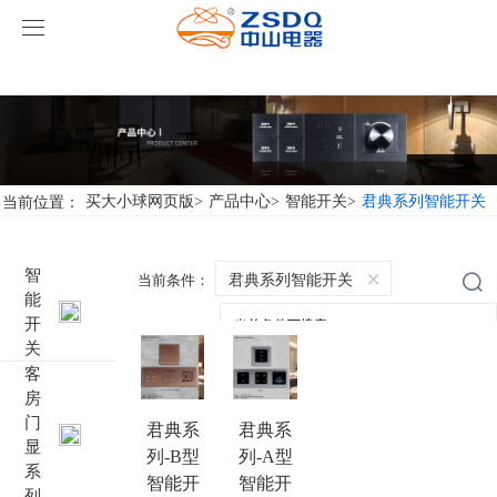
买大小球网页版
买大小球网页版
产品中心
买大小球网页版
智能开关
当前位置：
买大小球网页版
>
产品中心
>
智能开关
>
君典系列智能开关
案例展示
客房门显系列
买大小球网页版
名典系列智能开关
智
君典系列智能开关
当前条件：
能
关于我们
客控系统
行业新闻
成功案例
雅典系列智能开关
标准86门显
开
关
买大小球网页版-买大小球（中国）
智能家居系列
轻典系列智能开关
标准带房号门显
客控系统方案1
客
房
门
特色产品
怡典系列智能开关
非标定制门显
客控系统方案2
电动窗帘
君典系
君典系
显
列-B型
列-A型
系
智典系列智能开关
客控系统方案3
无线开关插座
壁龛式插卡取电
智能开
智能开
列