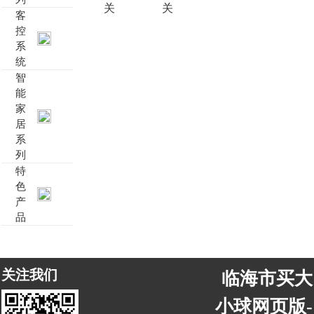
关
关
客
靓典系列智能开关
客控系统方案4
控
系
统
睿典系列智能开关
客控系统方案5
智
能
君典系列智能开关
家
居
凯越系列智能开关
系
列
新致系列智能开关
特
色
产
大板系列智能开关
品
摇杆系列智能开关
关注我们
临海市买大
精雕系列智能开关
小球网页版-
70款的智能开关