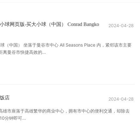
网页版-买大小球（中国） Conrad Bangko
2024-04-28
中国） 坐落于曼谷市中心 All Seasons Place 内，紧邻该市主要
离曼谷市快捷高效的...
饭店
2024-04-28
高雄市座落于高雄繁华的商业中心，拥有市中心的便利交通，却除去
0分钟即可...