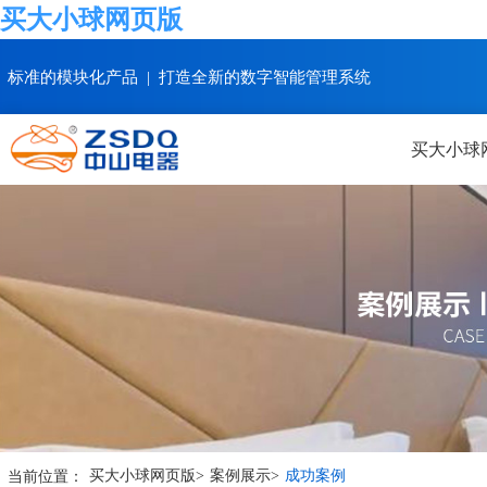
买大小球网页版
标准的模块化产品 | 打造全新的数字智能管理系统
买大小球
当前位置：
买大小球网页版
>
案例展示
>
成功案例