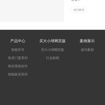
成功案例
产品中心
买大小球网页版
案例展示
智能开关
买大小球网页版
成功案例
客房门显系列
行业新闻
客控系统软件
智能家居系列