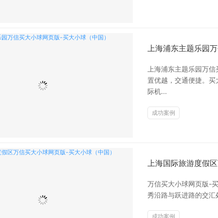
上海浦东主题乐园万
上海浦东主题乐园万信
置优越，交通便捷。买
际机...
成功案例
上海国际旅游度假区
万信买大小球网页版-买
秀沿路与跃进路的交汇处
成功案例