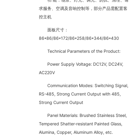
求服务、空调及音响控制等，部分产品需配置客
控主机
面板尺寸：
86*86/86*172/86*258/86*344/86*430
Technical Parameters of the Product:
Power Supply Voltage: DC12V, DC24V,
AC220V
Communication Modes: Switching Signal,
RS-485, Strong Current Output with 485,
Strong Current Output
Panel Materials: Brushed Stainless Steel,
Tempered Shatter-resistant Painted Glass,
Alumina, Copper, Aluminum Alloy, etc.