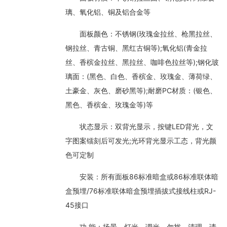
璃、氧化铝、铜及铝合金等
面板颜色：不锈钢(玫瑰金拉丝、枪黑拉丝、
钢拉丝、青古铜、黑红古铜等);氧化铝(青金拉
丝、香槟金拉丝、黑拉丝、咖啡色拉丝等);钢化玻
璃面：(黑色、白色、香槟金、玫瑰金、薄荷绿、
土豪金、灰色、磨砂黑等);耐磨PC材质：(银色、
黑色、香槟金、玫瑰金等)等
状态显示：双背光显示，按键LED背光，文
字图案镭刻后可发光;光环背光显示工态，背光颜
色可定制
安装：所有面板86标准暗盒或86标准联体暗
盒预埋/76标准联体暗盒预埋插拔式接线柱或RJ-
45接口
功 能：场景、灯光、调光、勿扰、清理、请