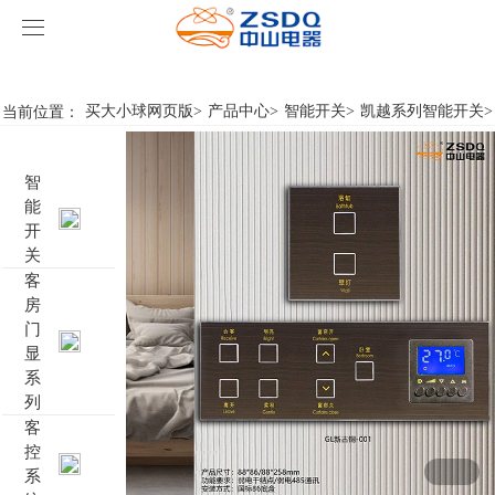
买大小球网页版
买大小球网页版
当前位置：
买大小球网页版
>
产品中心
>
智能开关
>
凯越系列智能开关
>
产品中心
智
买大小球网页版
智能开关
能
开
案例展示
客房门显系列
买大小球网页版
名典系列智能开关
关
客
房
关于我们
客控系统
行业新闻
成功案例
雅典系列智能开关
标准86门显
门
显
买大小球网页版-买大小球（中国）
智能家居系列
轻典系列智能开关
标准带房号门显
客控系统方案1
系
列
特色产品
怡典系列智能开关
非标定制门显
客控系统方案2
电动窗帘
客
控
系
智典系列智能开关
客控系统方案3
无线开关插座
壁龛式插卡取电