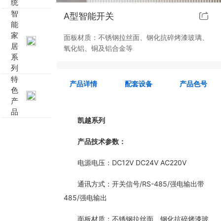
统
智
A型智能开关
靓典系列智能开关
客控系统方案4
能
家
面板材质：不锈钢拉丝面、钢化抗碎烤漆玻璃、
睿典系列智能开关
客控系统方案5
居
氧化铝、铜及铝合金等
系
列
君典系列智能开关
特
产品详情
配套设备
产品色号
色
凯越系列智能开关
产
品
新致系列智能开关
凯越系列
产品技术参数：
大板系列智能开关
电源电压：DC12V DC24V AC220V
摇杆系列智能开关
通讯方式：开关信号/RS-485/强电输出带
精雕系列智能开关
485/强电输出
面板材质：不锈钢拉丝面、钢化抗碎烤漆玻
70款的智能开关