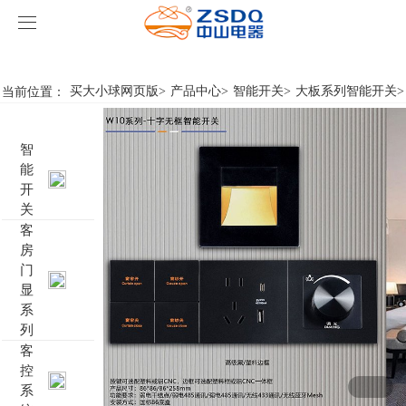
买大小球网页版
买大小球网页版
当前位置：
买大小球网页版
>
产品中心
>
智能开关
>
大板系列智能开关
>
产品中心
智
买大小球网页版
智能开关
能
开
案例展示
客房门显系列
买大小球网页版
名典系列智能开关
关
客
房
关于我们
客控系统
行业新闻
成功案例
雅典系列智能开关
标准86门显
门
显
买大小球网页版-买大小球（中国）
智能家居系列
轻典系列智能开关
标准带房号门显
客控系统方案1
系
列
特色产品
怡典系列智能开关
非标定制门显
客控系统方案2
电动窗帘
客
控
系
智典系列智能开关
客控系统方案3
无线开关插座
壁龛式插卡取电