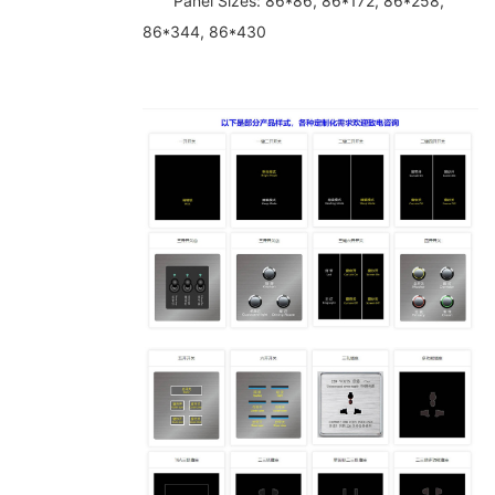
Panel Sizes: 86*86, 86*172, 86*258,
86*344, 86*430