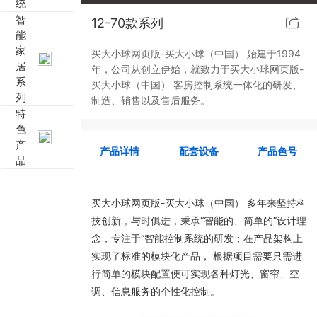
统
智
12-70款系列
靓典系列智能开关
客控系统方案4
能
家
买大小球网页版-买大小球（中国） 始建于1994
睿典系列智能开关
客控系统方案5
居
年，公司从创立伊始，就致力于买大小球网页版-
系
买大小球（中国） 客房控制系统一体化的研发、
列
君典系列智能开关
制造、销售以及售后服务。
特
色
凯越系列智能开关
产
产品详情
配套设备
产品色号
品
新致系列智能开关
买大小球网页版-买大小球（中国） 多年来坚持科
大板系列智能开关
技创新，与时俱进，秉承“智能的、简单的”设计理
念，专注于“智能控制系统的研发；在产品架构上
摇杆系列智能开关
实现了标准的模块化产品， 根据项目需要只需进
行简单的模块配置便可实现各种灯光、窗帘、空
精雕系列智能开关
调、信息服务的个性化控制。
70款的智能开关