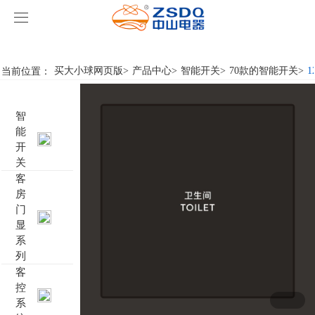
买大小球网页版
买大小球网页版
当前位置：
买大小球网页版
>
产品中心
>
智能开关
>
70款的智能开关
>
1
产品中心
智
买大小球网页版
智能开关
能
开
案例展示
客房门显系列
买大小球网页版
名典系列智能开关
关
客
房
关于我们
客控系统
行业新闻
成功案例
雅典系列智能开关
标准86门显
门
显
买大小球网页版-买大小球（中国）
智能家居系列
轻典系列智能开关
标准带房号门显
客控系统方案1
系
列
特色产品
怡典系列智能开关
非标定制门显
客控系统方案2
电动窗帘
客
控
系
智典系列智能开关
客控系统方案3
无线开关插座
壁龛式插卡取电