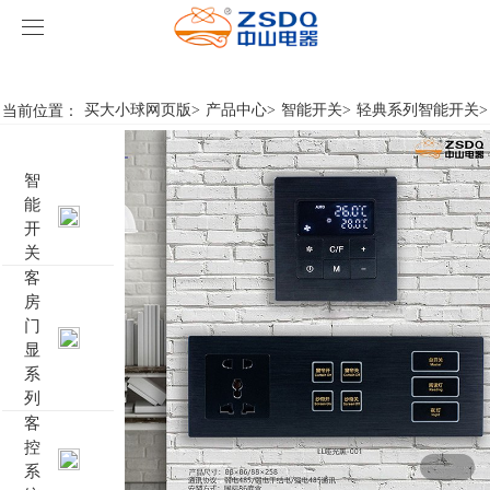
买大小球网页版
买大小球网页版
当前位置：
买大小球网页版
>
产品中心
>
智能开关
>
轻典系列智能开关
>
产品中心
智
买大小球网页版
智能开关
能
开
案例展示
客房门显系列
买大小球网页版
名典系列智能开关
关
客
房
关于我们
客控系统
行业新闻
成功案例
雅典系列智能开关
标准86门显
门
显
买大小球网页版-买大小球（中国）
智能家居系列
轻典系列智能开关
标准带房号门显
客控系统方案1
系
列
特色产品
怡典系列智能开关
非标定制门显
客控系统方案2
电动窗帘
客
控
系
智典系列智能开关
客控系统方案3
无线开关插座
壁龛式插卡取电