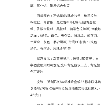
璃、氧化铝、铜及铝合金等
面板颜色：不锈钢(玫瑰金拉丝、枪黑拉丝、
钢拉丝、青古铜、黑红古铜等);氧化铝(青金拉
丝、香槟金拉丝、黑拉丝、咖啡色拉丝等);钢化玻
璃面：(黑色、白色、香槟金、玫瑰金、薄荷绿、
土豪金、灰色、磨砂黑等);耐磨PC材质：(银色、
黑色、香槟金、玫瑰金等)等
状态显示：双背光显示，按键LED背光，文
字图案镭刻后可发光;光环背光显示工态，背光颜
色可定制
安装：所有面板86标准暗盒或86标准联体暗
盒预埋/76标准联体暗盒预埋插拔式接线柱或RJ-
45接口
功 能：场景、灯光、调光、勿扰、清理、请