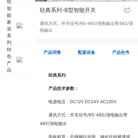
统
智
轻典系列-B型智能开关
靓典系列智能开关
客控系统方案4
能
家
通讯方式：开关信号/RS-485/强电输出带485/强
睿典系列智能开关
客控系统方案5
居
电输出
系
列
君典系列智能开关
特
产品详情
配套设备
产品色号
色
凯越系列智能开关
产
品
新致系列智能开关
经典系列
产品技术参数：
大板系列智能开关
电源电压：DC12V DC24V AC220V
摇杆系列智能开关
通讯方式：开关信号/RS-485/强电输出带
精雕系列智能开关
485/强电输出
面板材质：不锈钢拉丝面、钢化抗碎烤漆玻
70款的智能开关