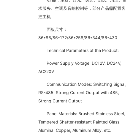
求服务、空调及音响控制等，部分产品需配置客
控主机
面板尺寸：
86*86/86*172/86*258/86*344/86*430
Technical Parameters of the Product:
Power Supply Voltage: DC12V, DC24V,
AC220V
Communication Modes: Switching Signal,
RS-485, Strong Current Output with 485,
Strong Current Output
Panel Materials: Brushed Stainless Steel,
Tempered Shatter-resistant Painted Glass,
Alumina, Copper, Aluminum Alloy, etc.